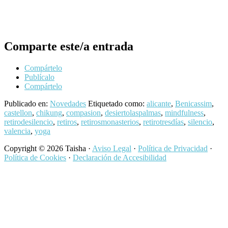
no
después
relaciones
comunicarme
poder
plenas y
en estos
querer y
sanadoras.»
días,
ayudar a
Comparte este/a entrada
¿podré?
los demás.
¡Pues sí !Y
Mi
Compártelo
ha sido
experiencia
Publícalo
Compártelo
muy
en el retiro
liberador.
fue muy
Publicado en:
Novedades
Etiquetado como:
alicante
,
Benicassim
,
A veces en
gratificante,
castellon
,
chikung
,
compasion
,
desiertolaspalmas
,
mindfulness
,
retirodesilencio
,
retiros
,
retirosmonasterios
,
retirotresdías
,
silencio
,
la vida hay
y aunque
valencia
,
yoga
que
puede
desprenderse
sonar un
Copyright © 2026 Taisha ·
Aviso Legal
·
Política de Privacidad
·
de esas
poco
Política de Cookies
·
Declaración de Accesibilidad
nubes
extraño lo
grises que
de retiro
nos
de
nublan la
silencio, la
mente,
verdad es