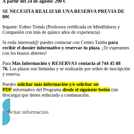
autosaboteaba
chikung, y
con mi
A partir del 24 de agosto: 290 €
con
sobre
universo
SE NECESITA REALIZAR UNA RESERVA PREVIA DE
preguntas
todo dos
interior y
80€
del tipo:
cursos
desconectar
Imparte: Esther Tomás (Profesora certificada en Mindfulness y
¿Sabré
que he
de la
Compasión con más de quince años de experiencia)
estar
realizado
rutina
callada 3
de
diaria,
Si estás interesad@ puedes contactar con Centro Taisha
para
días?
mindfulness
relajar la
recibir el dossier informativo y reservar tu plaza
. ¡Te esperamos
con los brazos abiertos!
¿Sabré
que me
mente y
escucharme
han
experimentar
Para
Más Información y RESERVAS contacta al 744 45 88
a mi
cambiado
un estado
76.
Las plazas son limitadas y se realizarán por orden de inscripción
y reserva.
misma? ¿y
la vida. Ha
de paz y
si no me
sido
calma
Puedes
solicitar más información y/o solicitar un
gusta, qué
maravilloso
profunda.
PDF
informativo del Programa
desde el siguiente botón
(sin
descarga) que tienes redactado a continuación.
hago?
primero
El amor
¿Superaré
aprender
incondicional
esta
a quererse
de Esther
Solicitar informacion
prueba?
uno
te permite
Dejar mi
mismo,
disfrutar
familia y
para
de unas