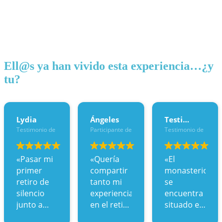
Ell@s ya han vivido esta experiencia…¿y
tu?
Lydia
Ángeles
Testimonio anónimo
Testimonio de una participante del Retiro de silencio de junio 2021 en Ben
Participante del Retiro de silencio de junio 202
Testimonio de una pa
«Pasar mi
«Quería
«El
primer
compartir
monasterio
retiro de
tanto mi
se
silencio
experiencia
encuentra
junto a
en el retiro
situado en
Esther
de silencio
un Parque