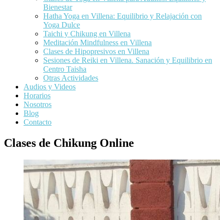
Bienestar
Hatha Yoga en Villena: Equilibrio y Relajación con
Yoga Dulce
Taichi y Chikung en Villena
Meditación Mindfulness en Villena
Clases de Hipopresivos en Villena
Sesiones de Reiki en Villena. Sanación y Equilibrio en
Centro Taisha
Otras Actividades
Audios y Videos
Horarios
Nosotros
Blog
Contacto
Clases de Chikung Online