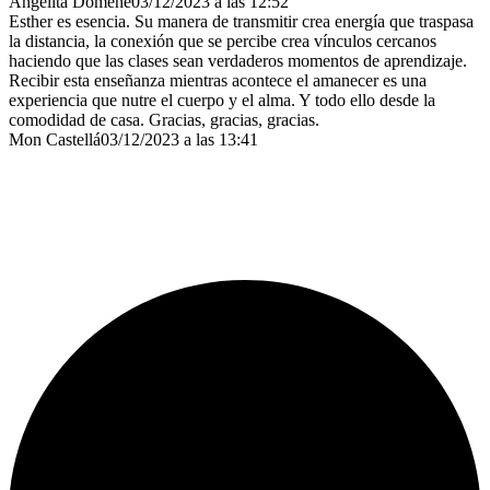
Angelita Domene
03/12/2023 a las 12:52
Esther es esencia. Su manera de transmitir crea energía que traspasa
la distancia, la conexión que se percibe crea vínculos cercanos
haciendo que las clases sean verdaderos momentos de aprendizaje.
Recibir esta enseñanza mientras acontece el amanecer es una
experiencia que nutre el cuerpo y el alma. Y todo ello desde la
comodidad de casa. Gracias, gracias, gracias.
Mon Castellá
03/12/2023 a las 13:41
¿Dónde encontrarnos?
Nos encantará resolver cualquier duda y por eso puedes usar
cualquier medio de contacto de los que te ofrecemos a continuación: