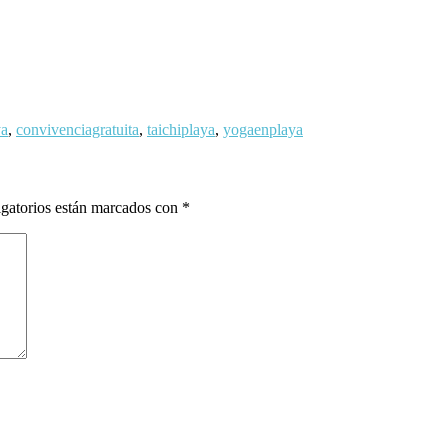
ya
,
convivenciagratuita
,
taichiplaya
,
yogaenplaya
gatorios están marcados con
*