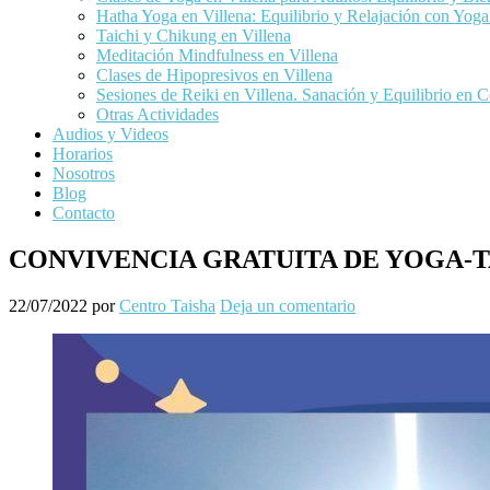
Hatha Yoga en Villena: Equilibrio y Relajación con Yog
Taichi y Chikung en Villena
Meditación Mindfulness en Villena
Clases de Hipopresivos en Villena
Sesiones de Reiki en Villena. Sanación y Equilibrio en C
Otras Actividades
Audios y Videos
Horarios
Nosotros
Blog
Contacto
CONVIVENCIA GRATUITA DE YOGA-T
22/07/2022
por
Centro Taisha
Deja un comentario