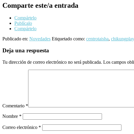
Comparte este/a entrada
Compártelo
Publícalo
Compártelo
Publicado en:
Novedades
Etiquetado como:
centrotaisha
,
chikungpla
Interacciones
Deja una respuesta
con
Tu dirección de correo electrónico no será publicada.
Los campos obli
los
lectores
Comentario
*
Nombre
*
Correo electrónico
*