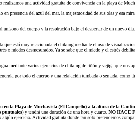
o realizamos una actividad gratuita de convivencia en la playa de Much
 en presencia del azul del mar, la majestuosidad de sus olas y esa mirad
al unísono del cuerpo y la respiración bajo el despertar de un nuevo dí
.
la que está muy relacionada el chikung mediante el uso de visualizacion
estrés o miedos desmesurados. Ya se sabe que el miedo y el estrés debili
ua mediante varios ejercicios de chikung de riñón y vejiga que nos apor
energía por todo el cuerpo y una relajación tumbada o sentada, como tú 
io en la Playa de Muchavista (El Campello) a la altura de la Cant
s puntuales
) y tendrá una duración de una hora y cuarto.
NO HACE F
o algún ejercicio. Actividad gratuita donde tan solo pretendemos compar