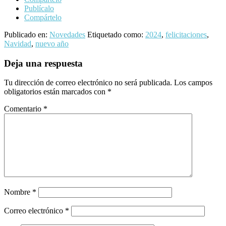
Publícalo
Compártelo
Publicado en:
Novedades
Etiquetado como:
2024
,
felicitaciones
,
Navidad
,
nuevo año
Interacciones
Deja una respuesta
con
Tu dirección de correo electrónico no será publicada.
Los campos
los
obligatorios están marcados con
*
lectores
Comentario
*
Nombre
*
Correo electrónico
*